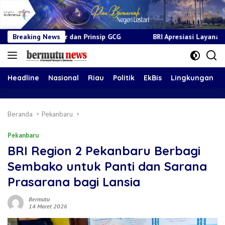
 dan Prinsip GCG
Breaking News
BRI Apresiasi Layanan Kepada Pensiunan 
Headline
Nasional
Riau
Politik
EkBis
Lingkungan
Beranda
Pekanbaru
Pekanbaru
BRI Region 2 Pekanbaru Berbagi
Sembako untuk Panti dan Sarana
Prasarana bagi Lansia
Bermutu
14 Maret 2026