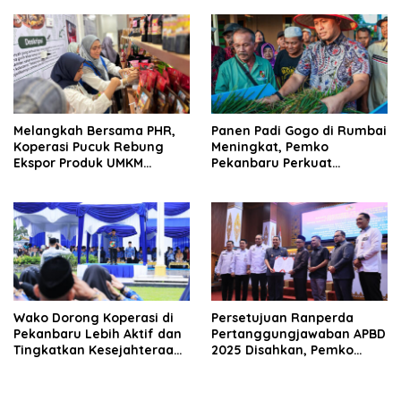
Loyalitas Nasabah
Melangkah Bersama PHR,
Panen Padi Gogo di Rumbai
Koperasi Pucuk Rebung
Meningkat, Pemko
Ekspor Produk UMKM
Pekanbaru Perkuat
Hingga Negeri Sakura
Dukungan untuk Petani
Wako Dorong Koperasi di
Persetujuan Ranperda
Pekanbaru Lebih Aktif dan
Pertanggungjawaban APBD
Tingkatkan Kesejahteraan
2025 Disahkan, Pemko
Anggota
Pekanbaru Segera Ajukan
Evaluasi ke Pemprov Riau