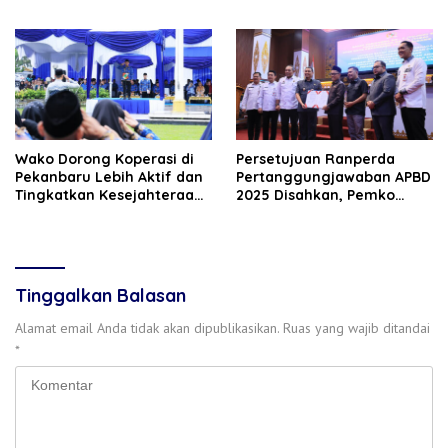
Hingga Negeri Sakura
Dukungan untuk Petani
Wako Dorong Koperasi di
Persetujuan Ranperda
Pekanbaru Lebih Aktif dan
Pertanggungjawaban APBD
Tingkatkan Kesejahteraan
2025 Disahkan, Pemko
Anggota
Pekanbaru Segera Ajukan
Evaluasi ke Pemprov Riau
Tinggalkan Balasan
Alamat email Anda tidak akan dipublikasikan.
Ruas yang wajib ditandai
*