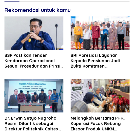
Rekomendasi untuk kamu
BSP Pastikan Tender
BRI Apresiasi Layanan
Kendaraan Operasional
Kepada Pensiunan Jadi
Sesuai Prosedur dan Prinsip
Bukti Komitmen
GCG
Tingkatkan Kepuasan
Loyalitas Nasabah
‎Dr. Erwin Setyo Nugroho
Melangkah Bersama PHR,
Resmi Dilantik sebagai
Koperasi Pucuk Rebung
Direktur Politeknik Caltex
Ekspor Produk UMKM