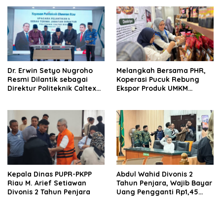
Loyalitas Nasabah
‎Dr. Erwin Setyo Nugroho
Melangkah Bersama PHR,
Resmi Dilantik sebagai
Koperasi Pucuk Rebung
Direktur Politeknik Caltex
Ekspor Produk UMKM
Riau Periode 2026–2030
Hingga Negeri Sakura
Kepala Dinas PUPR-PKPP
‎‎Abdul Wahid Divonis 2
Riau M. Arief Setiawan
Tahun Penjara, Wajib Bayar
Divonis 2 Tahun Penjara
Uang Pengganti Rp1,45
Miliar