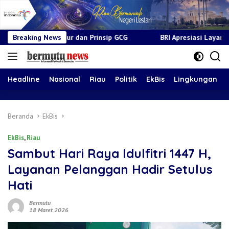
an Prinsip GCG
Breaking News
BRI Apresiasi Layanan Kepada Pensiunan Ja
Headline
Nasional
Riau
Politik
EkBis
Lingkungan
Beranda
EkBis
EkBis
,
Riau
Sambut Hari Raya Idulfitri 1447 H,
Layanan Pelanggan Hadir Setulus
Hati
Bermutu
18 Maret 2026