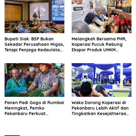
Bupati Siak: BSP Bukan
Melangkah Bersama PHR,
Sekadar Perusahaan Migas,
Koperasi Pucuk Rebung
Tetapi Penjaga Kedaulatan
Ekspor Produk UMKM
Energi Daerah
Hingga Negeri Sakura
Panen Padi Gogo di Rumbai
Wako Dorong Koperasi di
Meningkat, Pemko
Pekanbaru Lebih Aktif dan
Pekanbaru Perkuat
Tingkatkan Kesejahteraan
Dukungan untuk Petani
Anggota