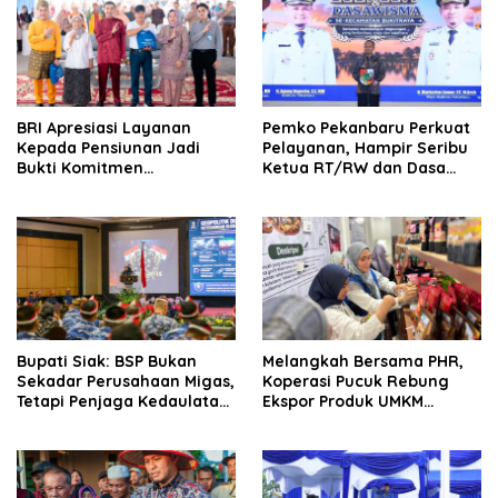
BRI Apresiasi Layanan
Pemko Pekanbaru Perkuat
Kepada Pensiunan Jadi
Pelayanan, Hampir Seribu
Bukti Komitmen
Ketua RT/RW dan Dasa
Tingkatkan Kepuasan
Wisma Dilantik
Loyalitas Nasabah
Bupati Siak: BSP Bukan
Melangkah Bersama PHR,
Sekadar Perusahaan Migas,
Koperasi Pucuk Rebung
Tetapi Penjaga Kedaulatan
Ekspor Produk UMKM
Energi Daerah
Hingga Negeri Sakura