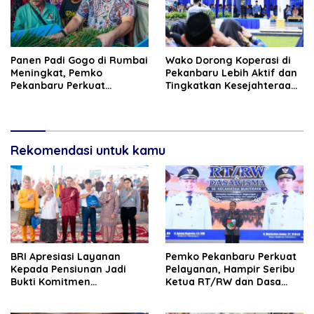
Panen Padi Gogo di Rumbai
Wako Dorong Koperasi di
Meningkat, Pemko
Pekanbaru Lebih Aktif dan
Pekanbaru Perkuat
Tingkatkan Kesejahteraan
Dukungan untuk Petani
Anggota
Rekomendasi untuk kamu
BRI Apresiasi Layanan
Pemko Pekanbaru Perkuat
Kepada Pensiunan Jadi
Pelayanan, Hampir Seribu
Bukti Komitmen
Ketua RT/RW dan Dasa
Tingkatkan Kepuasan
Wisma Dilantik
Loyalitas Nasabah