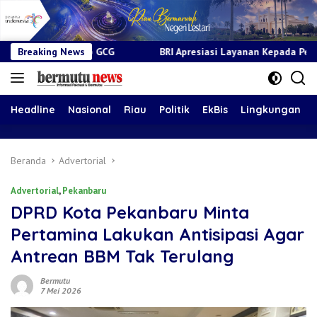
CG
Breaking News
BRI Apresiasi Layanan Kepada Pensiunan Jadi Bukti Kom
Headline
Nasional
Riau
Politik
EkBis
Lingkungan
Beranda
Advertorial
Advertorial
,
Pekanbaru
DPRD Kota Pekanbaru Minta
Pertamina Lakukan Antisipasi Agar
Antrean BBM Tak Terulang
Bermutu
7 Mei 2026