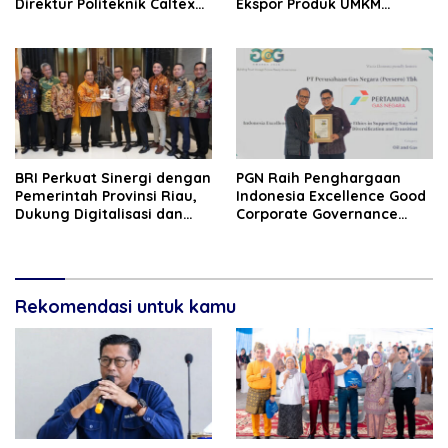
Direktur Politeknik Caltex
Ekspor Produk UMKM
Riau Periode 2026–2030
Hingga Negeri Sakura
BRI Perkuat Sinergi dengan
‎PGN Raih Penghargaan
Pemerintah Provinsi Riau,
Indonesia‎ Excellence Good
Dukung Digitalisasi dan
Corporate Governance
Pemberdayaan UMKM
(GCG) Award 2026
Rekomendasi untuk kamu