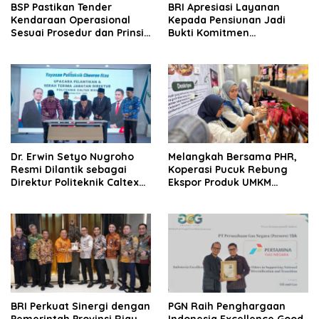
BSP Pastikan Tender
BRI Apresiasi Layanan
Kendaraan Operasional
Kepada Pensiunan Jadi
Sesuai Prosedur dan Prinsip
Bukti Komitmen
GCG
Tingkatkan Kepuasan
Loyalitas Nasabah
‎Dr. Erwin Setyo Nugroho
Melangkah Bersama PHR,
Resmi Dilantik sebagai
Koperasi Pucuk Rebung
Direktur Politeknik Caltex
Ekspor Produk UMKM
Riau Periode 2026–2030
Hingga Negeri Sakura
BRI Perkuat Sinergi dengan
‎PGN Raih Penghargaan
Pemerintah Provinsi Riau,
Indonesia‎ Excellence Good