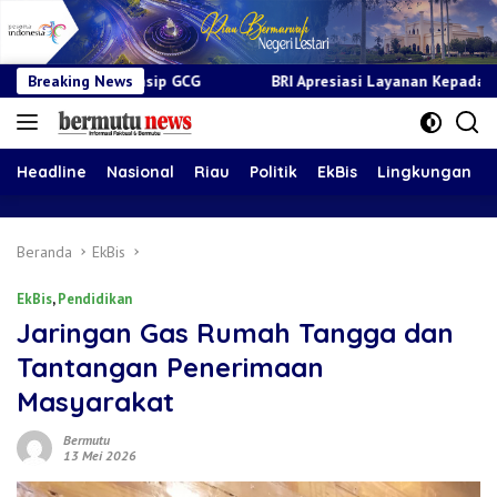
GCG
Breaking News
BRI Apresiasi Layanan Kepada Pensiunan Jadi Bukti Ko
Headline
Nasional
Riau
Politik
EkBis
Lingkungan
Beranda
EkBis
EkBis
,
Pendidikan
Jaringan Gas Rumah Tangga dan
Tantangan Penerimaan
Masyarakat
Bermutu
13 Mei 2026