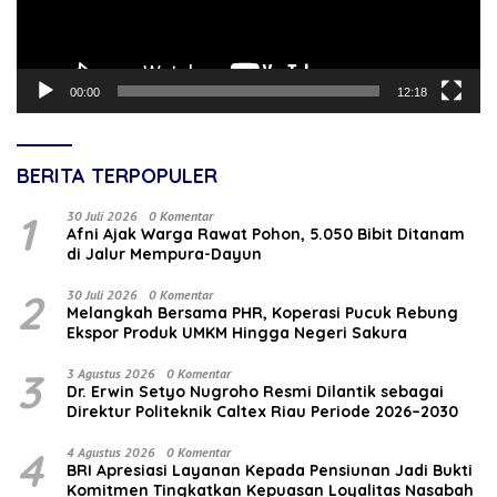
00:00
12:18
BERITA TERPOPULER
1
30 Juli 2026
0 Komentar
Afni Ajak Warga Rawat Pohon, 5.050 Bibit Ditanam
di Jalur Mempura-Dayun
2
30 Juli 2026
0 Komentar
Melangkah Bersama PHR, Koperasi Pucuk Rebung
Ekspor Produk UMKM Hingga Negeri Sakura
3
3 Agustus 2026
0 Komentar
‎Dr. Erwin Setyo Nugroho Resmi Dilantik sebagai
Direktur Politeknik Caltex Riau Periode 2026–2030
4
4 Agustus 2026
0 Komentar
BRI Apresiasi Layanan Kepada Pensiunan Jadi Bukti
Komitmen Tingkatkan Kepuasan Loyalitas Nasabah