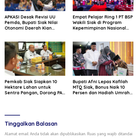
APKASI Desak Revisi UU
Empat Pelajar Ring 1 PT BSP
Pemda, Bupati Siak Nilai
Wakili Siak di Program
Otonomi Daerah Kian
Kepemimpinan Nasional
Tergerus
GFLN 2026
Pemkab Siak Siapkan 10
Bupati Afni Lepas Kafilah
Hektare Lahan untuk
MTQ Siak, Bonus Naik 10
Sentra Pangan, Dorong PAD
Persen dan Hadiah Umrah
dan Ekonomi Masyarakat
Tetap Diberikan
Tinggalkan Balasan
Alamat email Anda tidak akan dipublikasikan.
Ruas yang wajib ditandai