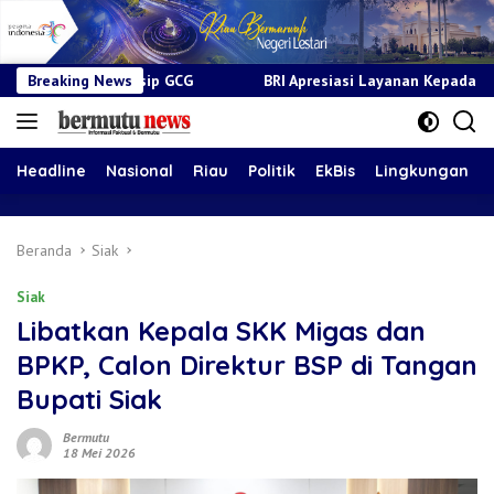
Breaking News
BRI Apresiasi Layanan Kepada Pensiunan Jadi Bukti Komit
Headline
Nasional
Riau
Politik
EkBis
Lingkungan
Beranda
Siak
Siak
Libatkan Kepala SKK Migas dan
BPKP, Calon Direktur BSP di Tangan
Bupati Siak
Bermutu
18 Mei 2026