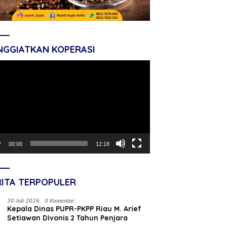
NGGIATKAN KOPERASI
tar
o
00:00
12:18
RITA TERPOPULER
30 Juli 2026
0 Komentar
Kepala Dinas PUPR-PKPP Riau M. Arief
Setiawan Divonis 2 Tahun Penjara