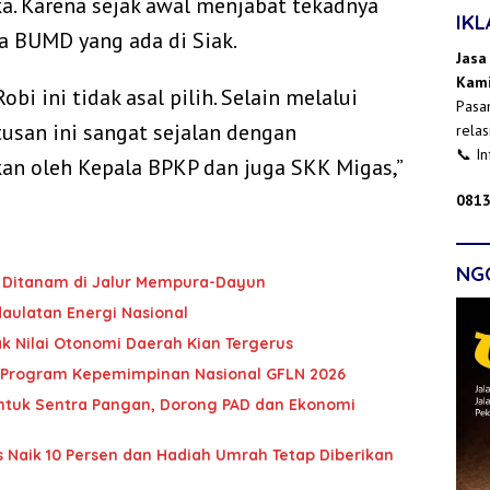
ka. Karena sejak awal menjabat tekadnya
IK
a BUMD yang ada di Siak.
Jasa
Kami
bi ini tidak asal pilih. Selain melalui
Pasan
usan ini sangat sejalan dengan
relas
📞 I
an oleh Kepala BPKP dan juga SKK Migas,”
0813
NG
it Ditanam di Jalur Mempura-Dayun
daulatan Energi Nasional
ak Nilai Otonomi Daerah Kian Tergerus
 di Program Kepemimpinan Nasional GFLN 2026
ntuk Sentra Pangan, Dorong PAD dan Ekonomi
s Naik 10 Persen dan Hadiah Umrah Tetap Diberikan