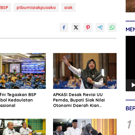
TBSP
ptbumisiakpusako
siak
ME
Pemu
Vide
fni Tegaskan BSP
APKASI Desak Revisi UU
mbol Kedaulatan
Pemda, Bupati Siak Nilai
asional
Otonomi Daerah Kian
BE
Tergerus
1