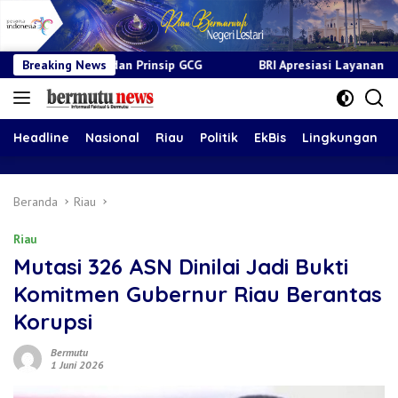
an Prinsip GCG
Breaking News
BRI Apresiasi Layanan Kepada Pensiunan Ja
Headline
Nasional
Riau
Politik
EkBis
Lingkungan
Beranda
Riau
Riau
Mutasi 326 ASN Dinilai Jadi Bukti
Komitmen Gubernur Riau Berantas
Korupsi
Bermutu
1 Juni 2026