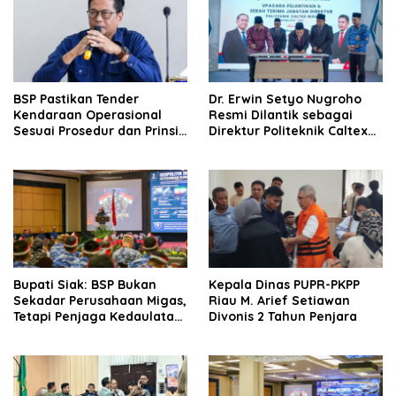
BSP Pastikan Tender
‎Dr. Erwin Setyo Nugroho
Kendaraan Operasional
Resmi Dilantik sebagai
Sesuai Prosedur dan Prinsip
Direktur Politeknik Caltex
GCG
Riau Periode 2026–2030
Bupati Siak: BSP Bukan
Kepala Dinas PUPR-PKPP
Sekadar Perusahaan Migas,
Riau M. Arief Setiawan
Tetapi Penjaga Kedaulatan
Divonis 2 Tahun Penjara
Energi Daerah