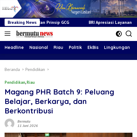
insip GCG
Breaking News
BRI Apresiasi Layanan Kepada Pensiunan Jadi Bu
Headline
Nasional
Riau
Politik
EkBis
Lingkungan
Beranda
Pendidikan
Pendidikan
,
Riau
Magang PHR Batch 9: Peluang
Belajar, Berkarya, dan
Berkontribusi
Bermutu
11 Juni 2026