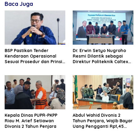
Baca Juga
BSP Pastikan Tender
‎Dr. Erwin Setyo Nugroho
Kendaraan Operasional
Resmi Dilantik sebagai
Sesuai Prosedur dan Prinsip
Direktur Politeknik Caltex
GCG
Riau Periode 2026–2030
Kepala Dinas PUPR-PKPP
‎‎Abdul Wahid Divonis 2
Riau M. Arief Setiawan
Tahun Penjara, Wajib Bayar
Divonis 2 Tahun Penjara
Uang Pengganti Rp1,45
Miliar