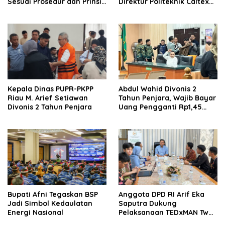
Sesuai Prosedur dan Prinsip
Direktur Politeknik Caltex
GCG
Riau Periode 2026–2030
Kepala Dinas PUPR-PKPP
‎‎Abdul Wahid Divonis 2
Riau M. Arief Setiawan
Tahun Penjara, Wajib Bayar
Divonis 2 Tahun Penjara
Uang Pengganti Rp1,45
Miliar
Bupati Afni Tegaskan BSP
Anggota DPD RI Arif Eka
Jadi Simbol Kedaulatan
Saputra Dukung
Energi Nasional
Pelaksanaan TEDxMAN Two
Pekanbaru Youth