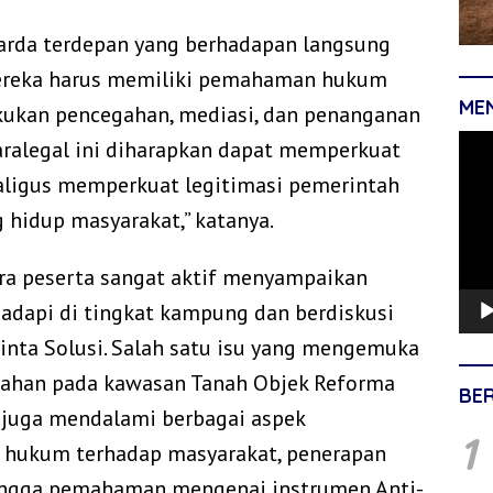
rda terdepan yang berhadapan langsung
mereka harus memiliki pemahaman hukum
ME
kan pencegahan, mediasi, dan penanganan
Pemu
 paralegal ini diharapkan dapat memperkuat
Vide
aligus memperkuat legitimasi pemerintah
hidup masyarakat,” katanya.
ara peserta sangat aktif menyampaikan
adapi di tingkat kampung dan berdiskusi
ta Solusi. Salah satu isu yang mengemuka
li lahan pada kawasan Tanah Objek Reforma
BE
ta juga mendalami berbagai aspek
1
n hukum terhadap masyarakat, penerapan
 hingga pemahaman mengenai instrumen Anti-