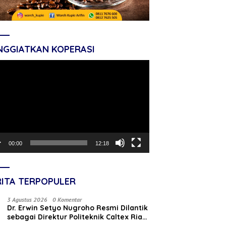
NGGIATKAN KOPERASI
tar
o
00:00
12:18
RITA TERPOPULER
3 Agustus 2026
0 Komentar
‎Dr. Erwin Setyo Nugroho Resmi Dilantik
sebagai Direktur Politeknik Caltex Riau