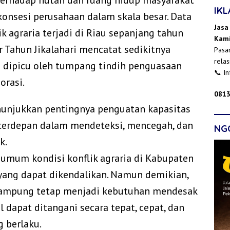
 terhadap hutan dan ruang hidup masyarakat
IK
konsesi perusahaan dalam skala besar. Data
Jasa
k agraria terjadi di Riau sepanjang tahun
Kami
r Tahun Jikalahari mencatat sedikitnya
Pasan
relas
ng dipicu oleh tumpang tindih penguasaan
📞 I
orasi.
0813
nunjukkan pentingnya penguatan kapasitas
terdepan dalam mendeteksi, mencegah, dan
NG
k.
mum kondisi konflik agraria di Kabupaten
yang dapat dikendalikan. Namun demikian,
 kampung tetap menjadi kebutuhan mendesak
 dapat ditangani secara tepat, cepat, dan
 berlaku.