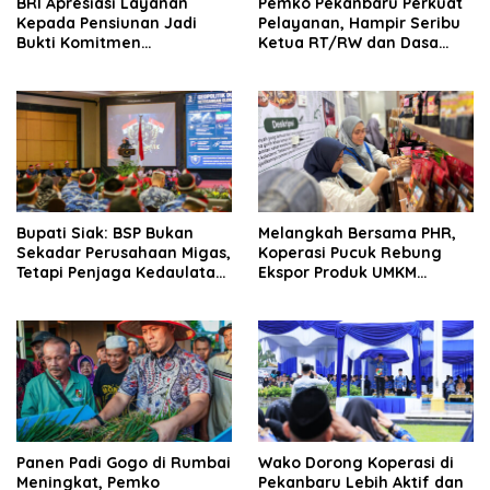
BRI Apresiasi Layanan
Pemko Pekanbaru Perkuat
Kepada Pensiunan Jadi
Pelayanan, Hampir Seribu
Bukti Komitmen
Ketua RT/RW dan Dasa
Tingkatkan Kepuasan
Wisma Dilantik
Loyalitas Nasabah
Bupati Siak: BSP Bukan
Melangkah Bersama PHR,
Sekadar Perusahaan Migas,
Koperasi Pucuk Rebung
Tetapi Penjaga Kedaulatan
Ekspor Produk UMKM
Energi Daerah
Hingga Negeri Sakura
Panen Padi Gogo di Rumbai
Wako Dorong Koperasi di
Meningkat, Pemko
Pekanbaru Lebih Aktif dan