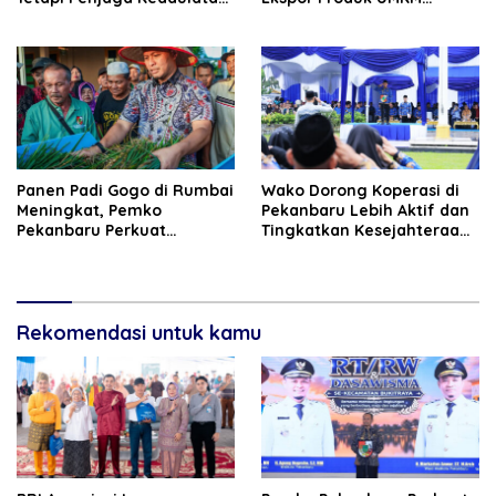
Energi Daerah
Hingga Negeri Sakura
Panen Padi Gogo di Rumbai
Wako Dorong Koperasi di
Meningkat, Pemko
Pekanbaru Lebih Aktif dan
Pekanbaru Perkuat
Tingkatkan Kesejahteraan
Dukungan untuk Petani
Anggota
Rekomendasi untuk kamu