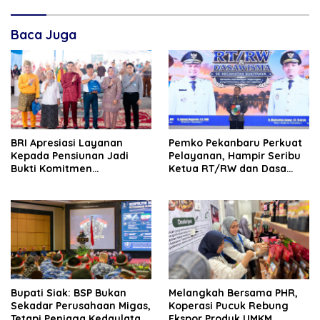
Baca Juga
BRI Apresiasi Layanan
Pemko Pekanbaru Perkuat
Kepada Pensiunan Jadi
Pelayanan, Hampir Seribu
Bukti Komitmen
Ketua RT/RW dan Dasa
Tingkatkan Kepuasan
Wisma Dilantik
Loyalitas Nasabah
Bupati Siak: BSP Bukan
Melangkah Bersama PHR,
Sekadar Perusahaan Migas,
Koperasi Pucuk Rebung
Tetapi Penjaga Kedaulatan
Ekspor Produk UMKM