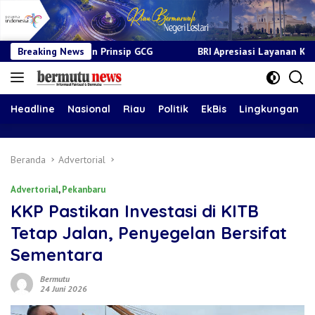
Prinsip GCG
Breaking News
BRI Apresiasi Layanan Kepada Pensiunan Jadi 
Headline
Nasional
Riau
Politik
EkBis
Lingkungan
Beranda
Advertorial
Advertorial
,
Pekanbaru
KKP Pastikan Investasi di KITB
Tetap Jalan, Penyegelan Bersifat
Sementara
Bermutu
24 Juni 2026