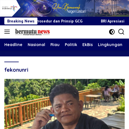
suai Prosedur dan Prinsip GCG
Breaking News
BRI Apresiasi Layanan Kepad
Headline
Nasional
Riau
Politik
EkBis
Lingkungan
fekonunri